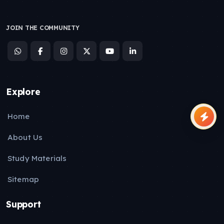
न ली है जिम्मेदारियां अभी किसी की,
न ही किसी का दिल दुखाया,
JOIN THE COMMUNITY
और न ही दी धोखा किसी को,
लेकिन फिर भी ये मन क्यों,
उलझने और बेचैनी बढ़ाता है
पता नहीं इस मन को,
क्या कसूर जताना है।
Explore
ये तो पता है मुझे,
न देता है ये ख्याल किसी एक चीज का,
Home
क्योंकि कई बातें ध्यान ये दिलाता है,
About Us
लेकिन ख्याल है किस चीज का,
ये मन मुझे कहां सही से बताता है,
Study Materials
इसलिए मैं सोचूं आखिर मुझसे
ये मन क्या चाहता है
Sitemap
मैं पूछूं अपने मन से,
Support
तू क्या कहना चाहे मुझसे,
लेकिन ये मन भी मुझे,